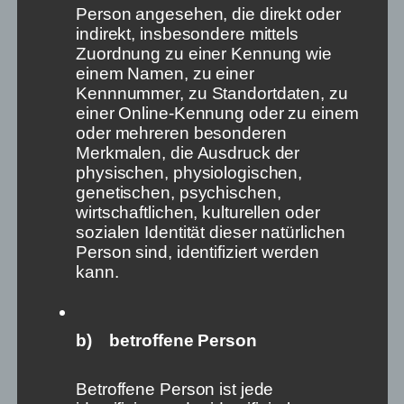
spätestens seit der Randale im US-Kapitol deutlich
Person angesehen, die direkt oder
geworden. Wenn lineare Medien, in denen
indirekt, insbesondere mittels
Informationen noch ihren Platz haben, gleichzeitig
Zuordnung zu einer Kennung wie
an Bedeutung verlieren und Regulierung ihnen in den
einem Namen, zu einer
nonlinearen Medien diesen Platz nicht zuweist, wird
Kennnummer, zu Standortdaten, zu
unsere Demokratie es schwer haben.
einer Online-Kennung oder zu einem
oder mehreren besonderen
Dieser Beitrag ist in einer Kooperation von Vocer und
Merkmalen, die Ausdruck der
dem journalist entstanden. Der Beitrag wird in dem
physischen, physiologischen,
Buch „Wie wir den Journalismus widerstandfähiger
genetischen, psychischen,
machen“ erscheinen. Herausgeber sind Vocer-
wirtschaftlichen, kulturellen oder
Mitgründer Stephan Weichert und journalist-
sozialen Identität dieser natürlichen
Chefredakteur Matthias Daniel.
Person sind, identifiziert werden
kann.
11. Mai 2022
b) betroffene Person
Betroffene Person ist jede