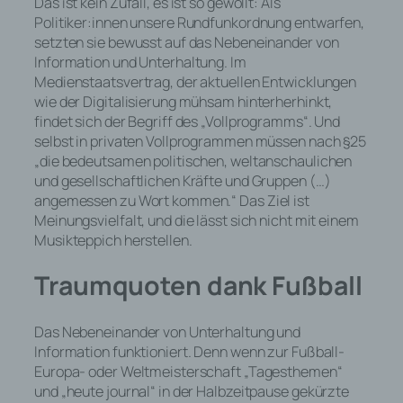
Das ist kein Zufall, es ist so gewollt: Als
Politiker:innen unsere Rundfunkordnung entwarfen,
setzten sie bewusst auf das Nebeneinander von
Information und Unterhaltung. Im
Medienstaatsvertrag, der aktuellen Entwicklungen
wie der Digitalisierung mühsam hinterherhinkt,
findet sich der Begriff des „Vollprogramms“. Und
selbst in privaten Vollprogrammen müssen nach §25
„die bedeutsamen politischen, weltanschaulichen
und gesellschaftlichen Kräfte und Gruppen (…)
angemessen zu Wort kommen.“ Das Ziel ist
Meinungsvielfalt, und die lässt sich nicht mit einem
Musikteppich herstellen.
Traumquoten dank Fußball
Das Nebeneinander von Unterhaltung und
Information funktioniert. Denn wenn zur Fußball-
Europa- oder Weltmeisterschaft „Tagesthemen“
und „heute journal“ in der Halbzeitpause gekürzte