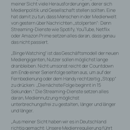
meiner Sicht viele Herausforderungen, derer sich
Medienpolitik und Gesellschaft stellen sollten. Eine
hat damit zu tun, dass Menschen in der Medienwelt
von gestern über Nachrichten „stolperten“: Denn
Streaming-Dienste wie Spotify, YouTube, Netflix
oder Amazon Prime setzen alles daran, dass genau
das nicht passiert.
„Binge Watching“ ist das Geschäftsmodell der neuen
Mediengiganten, Nutzer sollen möglichst lange
dranbleiben. Nicht umsonst reicht der Countdown
am Ende einer Serienfolge selten aus, um auf der
Fernbedienung oder dem Handy rechtzeitig „Stopp“
zu drücken: „Die nächste Folge beginnt in 15
Sekunden.“ Die Streaming-Dienste setzen alles
daran, Mediennutzung möglichst
unterbrechungsfrei zu gestalten, länger und länger
und länger.
„Aus meiner Sicht haben wir es in Deutschland
richtig gemacht: Unsere Medienregulierung führt