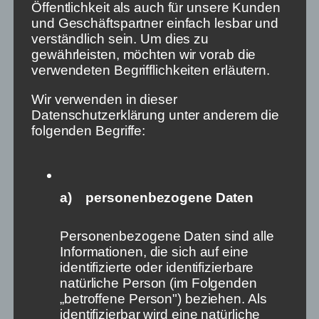
Öffentlichkeit als auch für unsere Kunden
Wichtig ist das verpflichtende, regelmäßige
und Geschäftspartner einfach lesbar und
Angebot: „Hier sind Deine Informationen.“ Oder:
verständlich sein. Um dies zu
„Jetzt kommen die Nachrichten!“ Im übertragen
gewährleisten, möchten wir vorab die
Sinne müssen also auch in der nichtlinearen Welt die
verwendeten Begrifflichkeiten erläutern.
Bärenfelle von „Dinner for One“ ausgerollt werden,
samt ihrer Köpfe: damit wir Nutzer*innen in der Rolle
Wir verwenden in dieser
des Butlers immer wieder im besten Sinne über
Datenschutzerklärung unter anderem die
journalistischen Nachrichten und Informationen
folgenden Begriffe:
stolpern.
Im Kern muss Medienregulierung also sicherstellen,
dass Nachrichten weiter ihre Nutzer*innen finden. In
a) personenbezogene Daten
dieser Richtung. Und nicht Nutzer*innen ihre
Nachrichten aktiv suchen müssen.
Personenbezogene Daten sind alle
Die Zeit drängt. Denn schon heute lassen wir
Informationen, die sich auf eine
weltweit soziale Netzwerke wie Facebook und
identifizierte oder identifizierbare
Twitter agieren, die ausschließlich kommerziellen
natürliche Person (im Folgenden
Entscheidungen folgen. Wie sie Wahlen und andere
„betroffene Person") beziehen. Als
demokratische Prozesse beeinflussen, ist
identifizierbar wird eine natürliche