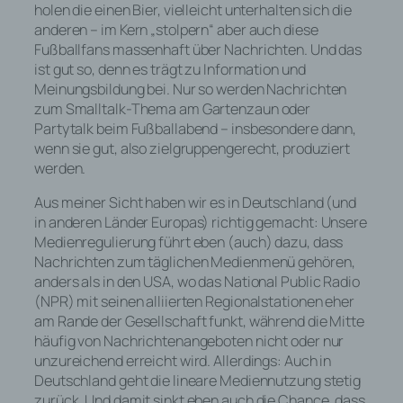
holen die einen Bier, vielleicht unterhalten sich die
anderen – im Kern „stolpern“ aber auch diese
Fußballfans massenhaft über Nachrichten. Und das
ist gut so, denn es trägt zu Information und
Meinungsbildung bei. Nur so werden Nachrichten
zum Smalltalk-Thema am Gartenzaun oder
Partytalk beim Fußballabend – insbesondere dann,
wenn sie gut, also zielgruppengerecht, produziert
werden.
Aus meiner Sicht haben wir es in Deutschland (und
in anderen Länder Europas) richtig gemacht: Unsere
Medienregulierung führt eben (auch) dazu, dass
Nachrichten zum täglichen Medienmenü gehören,
anders als in den USA, wo das National Public Radio
(NPR) mit seinen alliierten Regionalstationen eher
am Rande der Gesellschaft funkt, während die Mitte
häufig von Nachrichtenangeboten nicht oder nur
unzureichend erreicht wird. Allerdings: Auch in
Deutschland geht die lineare Mediennutzung stetig
zurück. Und damit sinkt eben auch die Chance, dass