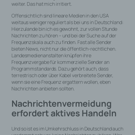
weiter. Das hat mich irritiert.
Offensichtlich sind lineare Medien in den USA
weitaus weniger reguliert als bei uns in Deutschland:
Hierzulande bin ich es gewohnt, zur vollen Stunde
Nachrichten zu hören – und bei der Suche auf der
Frequenzskala auch zu finden. Fast alle Sender
bieten News, nicht nur die öffentlich-rechtlichen.
Landesmedienanstalten knüpfen ihre
Frequenzvergabe für kommerzielle Sender an
Programmstandards. Dazu gehört auch, dass
terrestrisch oder über Kabel verbreitete Sender,
wenn sie eine Frequenz ergattern wollen, eben
Nachrichten anbieten sollten.
Nachrichtenvermeidung
erfordert aktives Handeln
Und so ist es im Umkehrschluss in Deutschland auch