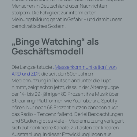
Menschen in Deutschland über Nachrichten
stolpern. Die Fähigkeit zur informierten
Meinungsbildung gerät in Gefahr – und damit unser
demokratisches System.
„Binge Watching“ als
Geschäftsmodell
Die Langzeitstudie
„Massenkommunikation“ von
ARD und ZDF
, die seit den 60er Jahren
Mediennutzung in Deutschland unter die Lupe
nimmt, zeigt schon jetzt, dass in der Altersgruppe
der 14- bis 29-jährigen 80 Prozent ihre Musik über
Streaming-Plattformen wie YouTube und Spotify
hören. Nur noch 68 Prozent nutzen daneben auch
das Radio – Tendenz fallend. Derlei Beobachtungen
und Studien gibt es viele – Mediennutzung verlagert
sich auf nonlineare Kanäle, zu Lasten der linearen
Ausstrahlung. In dieser Entwicklung liegen aus