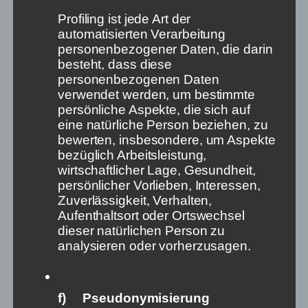
couldn’t find a station among the multitude of pop,
Profiling ist jede Art der
country and talk radios around Miami that would
automatisierten Verarbeitung
reliably provide me with news on the hour. The music
personenbezogener Daten, die darin
just kept playing. This irritated me.
besteht, dass diese
personenbezogenen Daten
Obviously, linear media are far less regulated in the
verwendet werden, um bestimmte
USA than here in Germany: In this country, I’m used
persönliche Aspekte, die sich auf
to hearing news on the hour – and finding it when
eine natürliche Person beziehen, zu
searching the frequency scale. Almost all stations
bewerten, insbesondere, um Aspekte
offer news, not only the public broadcasters. State
bezüglich Arbeitsleistung,
media authorities tie their frequency allocations for
wirtschaftlicher Lage, Gesundheit,
commercial stations to programme standards. This
persönlicher Vorlieben, Interessen,
also means that terrestrial or cable stations are
Zuverlässigkeit, Verhalten,
expected to offer news if they want to get hold of a
Aufenthaltsort oder Ortswechsel
frequency.
dieser natürlichen Person zu
analysieren oder vorherzusagen.
News avoidance requires
deliberate action
f) Pseudonymisierung