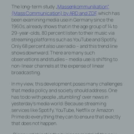
The long-term study „
Massenkommunikation“
oder des Auftragsverarbeiters befugt
(Mass Communication) by ARD and ZDF
, which has
sind, die personenbezogenen Daten
been examining media use in Germany since the
zu verarbeiten.
1960s, already shows that in the age group of 14 to
29-year-olds, 80 percent listen to their music via
streaming platforms such as YouTube and Spotify.
k) Einwilligung
Only 68 percent also use radio – and this trend line
shows downward. There are many such
Einwilligung ist jede von der
observations and studies – media use is shifting to
betroffenen Person freiwillig für den
non-linear channels at the expense of linear
bestimmten Fall in informierter Weise
broadcasting.
und unmissverständlich abgegebene
In my view, this development poses many challenges
Willensbekundung in Form einer
that media policy and society should address. One
Erklärung oder einer sonstigen
has to do with people „stumbling“ over news in
eindeutigen bestätigenden Handlung,
yesterday’s media world: Because streaming
mit der die betroffene Person zu
services like Spotify, YouTube, Netflix or Amazon
verstehen gibt, dass sie mit der
Prime do everything they can to ensure that exactly
Verarbeitung der sie betreffenden
that does not happen.
personenbezogenen Daten
einverstanden ist.