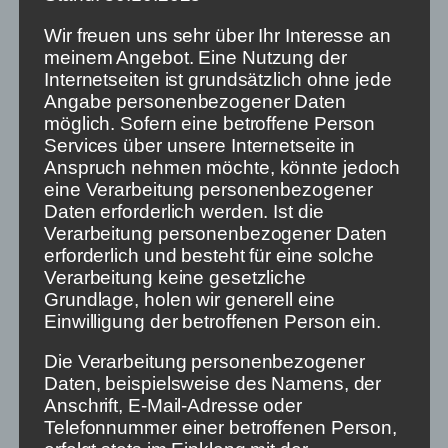
Gefahr
Wir freuen uns sehr über Ihr Interesse an
meinem Angebot. Eine Nutzung der
Wenn wir uns dieser Veränderung mit der Brille
Internetseiten ist grundsätzlich ohne jede
derjenigen nähern, die unsere Medienordnung
Angabe personenbezogener Daten
schufen, um Meinungsvielfalt zu sichern, dann muss
möglich. Sofern eine betroffene Person
an dieser Stelle Regulierung dringend nachziehen.
Services über unsere Internetseite in
Die Medienpolitik hat seinerzeit bewusst auf
Anspruch nehmen möchte, könnte jedoch
Vollprogramme gesetzt, um möglichst viele
eine Verarbeitung personenbezogener
Menschen auch mit Information und vielfältiger
Daten erforderlich werden. Ist die
Meinung zu erreichen. Und niemand wird der
Verarbeitung personenbezogener Daten
Feststellung widersprechen, dass Meinungsvielfalt
erforderlich und besteht für eine solche
und Informationsfreiheit heutzutage mehr denn je in
Verarbeitung keine gesetzliche
Gefahr sind.
Grundlage, holen wir generell eine
Einwilligung der betroffenen Person ein.
Übrigens haben die, die auf linearen Kanälen in
streng reguliertem Rahmen senden, egal ob
Die Verarbeitung personenbezogener
öffentlich-rechtlich oder kommerziell, einen
Daten, beispielsweise des Namens, der
schwerwiegenden strategischen Nachteil: Sie
Anschrift, E-Mail-Adresse oder
müssen den Anforderungen an ein Vollprogramm
Telefonnummer einer betroffenen Person,
genügen, während Netflix individuelle Medienkost in