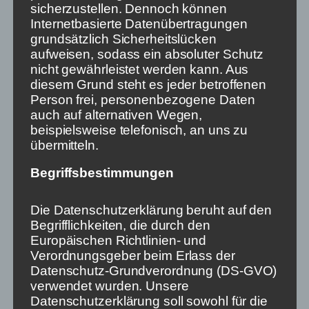
Die Aktivisten einer meinungsvielfältigen
sicherzustellen. Dennoch können
Gesellschaft sollten entsprechend fordern, dass
Internetbasierte Datenübertragungen
nonlineare Medien aktiv Nachrichten und
grundsätzlich Sicherheitslücken
Informationen anbieten müssen – quasi ein Autoplay
aufweisen, sodass ein absoluter Schutz
für die Tagesschau. Die Nutzer*innen müssen auch
nicht gewährleistet werden kann. Aus
bei nicht-linearen Plattformen ins Stolpern
diesem Grund steht es jeder betroffenen
kommen. Sie müssen sich aktiv entscheiden und
Person frei, personenbezogene Daten
ihre Fernbedienung aus den Sofakissen bergen, ihre
auch auf alternativen Wegen,
Handys von der Ladeschale nehmen und „Ich
beispielsweise telefonisch, an uns zu
möchte keine Nachrichten schauen“ drücken, um
übermitteln.
Informationen zu vermeiden. So, wie sie in linearen
Begriffsbestimmungen
Kanälen aktiv umschalten müssen, wenn sie keine
News wünschen.
Die Datenschutzerklärung beruht auf den
Denkbar wäre, dass per Rundfunkbeitrag finanzierte
Begrifflichkeiten, die durch den
Informationsinhalte allen Anbietern zur Verlinkung
Europäischen Richtlinien- und
zur Verfügung stehen. Dann müssten Netflix, Spotify
Verordnungsgeber beim Erlass der
& Co. – auch, wenn sie es angesichts ihres
Datenschutz-Grundverordnung (DS-GVO)
kommerziellen Erfolges ohne Zweifel könnten –
verwendet wurden. Unsere
nicht in die teure Produktion von Nachrichten und
Datenschutzerklärung soll sowohl für die
Information einsteigen. Aber das sind Details.