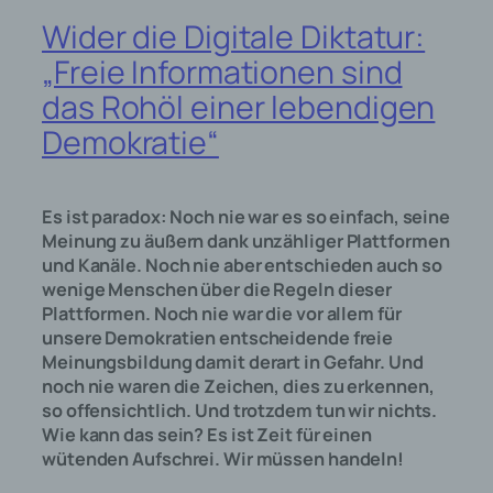
Betriebssystem, (3) die Internetseite, von
welcher ein zugreifendes System auf
Wider die Digitale Diktatur:
unsere Internetseite gelangt (sogenannte
„Freie Informationen sind
Referrer), (4) die Unterwebseiten, welche
das Rohöl einer lebendigen
über ein zugreifendes System auf unserer
Internetseite angesteuert werden, (5) das
Demokratie“
Datum und die Uhrzeit eines Zugriffs auf
die Internetseite, (6) eine Internet-
Protokoll-Adresse (IP-Adresse), (7) der
Es ist paradox: Noch nie war es so einfach, seine
Internet-Service-Provider des
Meinung zu äußern dank unzähliger Plattformen
zugreifenden Systems und (8) sonstige
und Kanäle. Noch nie aber entschieden auch so
ähnliche Daten und Informationen, die der
wenige Menschen über die Regeln dieser
Gefahrenabwehr im Falle von Angriffen
Plattformen. Noch nie war die vor allem für
auf unsere informationstechnologischen
unsere Demokratien entscheidende freie
Systeme dienen.
Meinungsbildung damit derart in Gefahr. Und
Bei der Nutzung dieser allgemeinen Daten
noch nie waren die Zeichen, dies zu erkennen,
und Informationen ziehen wird keine
so offensichtlich. Und trotzdem tun wir nichts.
Rückschlüsse auf die betroffene Person.
Wie kann das sein? Es ist Zeit für einen
Diese Informationen werden vielmehr
wütenden Aufschrei. Wir müssen handeln!
benötigt, um (1) die Inhalte unserer