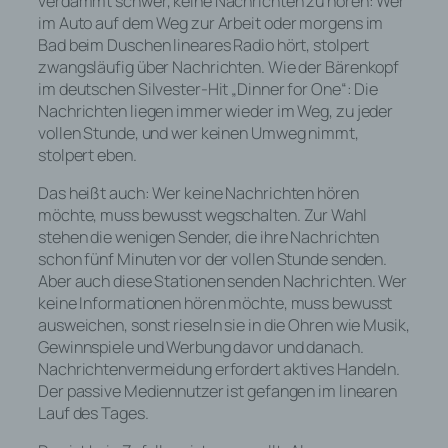
verdammt schwer, keine Nachrichten zu hören: Wer
im Auto auf dem Weg zur Arbeit oder morgens im
Bad beim Duschen lineares Radio hört, stolpert
zwangsläufig über Nachrichten. Wie der Bärenkopf
im deutschen Silvester-Hit „Dinner for One“: Die
Nachrichten liegen immer wieder im Weg, zu jeder
vollen Stunde, und wer keinen Umweg nimmt,
stolpert eben.
Das heißt auch: Wer keine Nachrichten hören
möchte, muss bewusst wegschalten. Zur Wahl
stehen die wenigen Sender, die ihre Nachrichten
schon fünf Minuten vor der vollen Stunde senden.
Aber auch diese Stationen senden Nachrichten. Wer
keine Informationen hören möchte, muss bewusst
ausweichen, sonst rieseln sie in die Ohren wie Musik,
Gewinnspiele und Werbung davor und danach.
Nachrichtenvermeidung erfordert aktives Handeln.
Der passive Mediennutzer ist gefangen im linearen
Lauf des Tages.