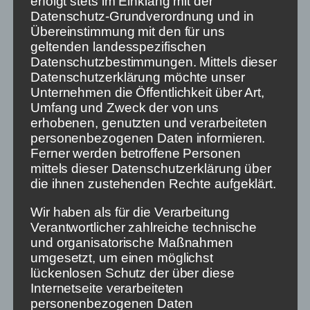
erfolgt stets im Einklang mit der
deutsche Haushalte liefern kann, die im Zweifel
Datenschutz-Grundverordnung und in
vollkommen frei von Informationen ist. RTL und ZDF
Übereinstimmung mit den für uns
müssen regelmäßig Nachrichten senden (und deren
geltenden landesspezifischen
Produktion finanzieren), während Amazon Prime
Datenschutzbestimmungen. Mittels dieser
diese Pflicht nicht erfüllen muss.
Datenschutzerklärung möchte unser
Unternehmen die Öffentlichkeit über Art,
Mancher mag einwenden, dass auch Netflix
Umfang und Zweck der von uns
hochwertige Dokumentationen und Spotify
erhobenen, genutzten und verarbeiteten
anspruchsvolle Podcasts fertigt. Das ist richtig. Nur
personenbezogenen Daten informieren.
wer sie schauen möchte, muss sie aktiv suchen. Hier
Ferner werden betroffene Personen
liegt der feine, aber entscheidende Unterschied.
mittels dieser Datenschutzerklärung über
die ihnen zustehenden Rechte aufgeklärt.
Die Aktivisten der
„Humane Technology“-Bewegung
fordern, das Autoplay der nächsten Folge beim
Wir haben als für die Verarbeitung
Serien-Streaming abzuschalten. Gegen
Verantwortlicher zahlreiche technische
Mediensucht und „Binge Watching“:
und organisatorische Maßnahmen
Menschenfreundliche humane Technologie bedeute
umgesetzt, um einen möglichst
eben, im Design nicht jede mögliche Versuchung
lückenlosen Schutz der über diese
vorzusehen, sondern ebendiese möglichst zu
Internetseite verarbeiteten
vermeiden.
personenbezogenen Daten