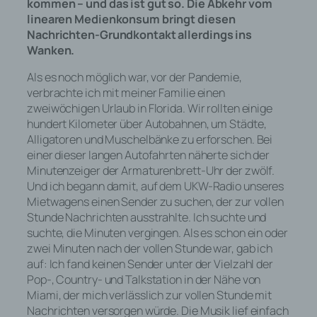
kommen – und das ist gut so. Die Abkehr vom
linearen Medienkonsum bringt diesen
Nachrichten-Grundkontakt allerdings ins
Wanken.
Als es noch möglich war, vor der Pandemie,
verbrachte ich mit meiner Familie einen
zweiwöchigen Urlaub in Florida. Wir rollten einige
hundert Kilometer über Autobahnen, um Städte,
Alligatoren und Muschelbänke zu erforschen. Bei
einer dieser langen Autofahrten näherte sich der
Minutenzeiger der Armaturenbrett-Uhr der zwölf.
Und ich begann damit, auf dem UKW-Radio unseres
Mietwagens einen Sender zu suchen, der zur vollen
Stunde Nachrichten ausstrahlte. Ich suchte und
suchte, die Minuten vergingen. Als es schon ein oder
zwei Minuten nach der vollen Stunde war, gab ich
auf: Ich fand keinen Sender unter der Vielzahl der
Pop-, Country- und Talkstation in der Nähe von
Miami, der mich verlässlich zur vollen Stunde mit
Nachrichten versorgen würde. Die Musik lief einfach