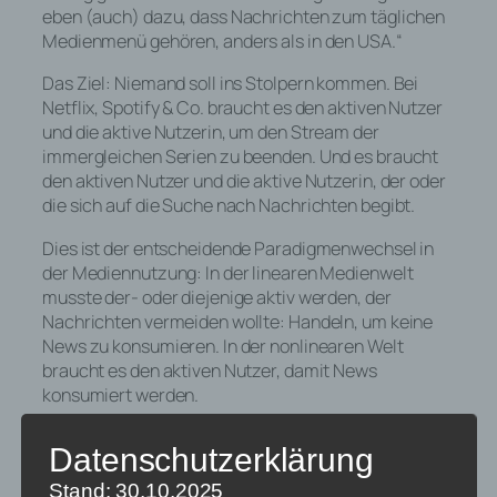
eben (auch) dazu, dass Nachrichten zum täglichen
Medienmenü gehören, anders als in den USA.“
Das Ziel: Niemand soll ins Stolpern kommen. Bei
Netflix, Spotify & Co. braucht es den aktiven Nutzer
und die aktive Nutzerin, um den Stream der
immergleichen Serien zu beenden. Und es braucht
den aktiven Nutzer und die aktive Nutzerin, der oder
die sich auf die Suche nach Nachrichten begibt.
Dies ist der entscheidende Paradigmenwechsel in
der Mediennutzung: In der linearen Medienwelt
musste der- oder diejenige aktiv werden, der
Nachrichten vermeiden wollte: Handeln, um keine
News zu konsumieren. In der nonlinearen Welt
braucht es den aktiven Nutzer, damit News
konsumiert werden.
Meinungsvielfalt und
Datenschutzerklärung
Informationsfreiheit in
Stand: 30.10.2025